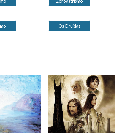
smo
Zoroastrismo
ismo
Os Druidas