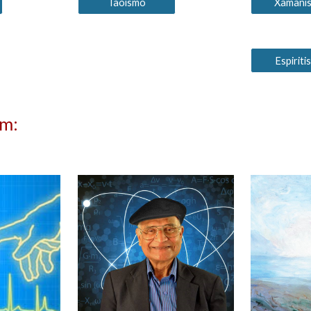
Taoísmo
Xamani
Espirit
ém: