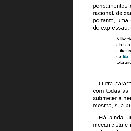
pensamentos d
racional, deix
portanto, uma d
de expressão, 
A liberd
direito
o ilumi
do
libe
tolerân
Outra caract
com todas as f
submeter a nen
mesma, sua pró
Há ainda um
mecanicista e 