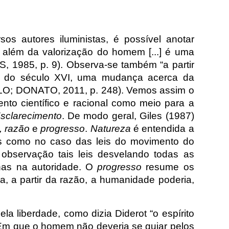
os autores iluministas, é possível anotar
 além da valorização do homem [...] é uma
 1985, p. 9). Observa-se também “a partir
os do século XVI, uma mudança acerca da
ELLO; DONATO, 2011, p. 248). Vemos assim o
nto científico e racional como meio para a
sclarecimento
. De modo geral, Giles (1987)
, razão
e
progresso
.
Natureza
é entendida a
ais como no caso das leis do movimento do
a observação tais leis desvelando todas as
nas na autoridade. O
progresso
resume os
a, a partir da razão, a humanidade poderia,
ela liberdade, como dizia Diderot “o espírito
m que o homem não deveria se guiar pelos