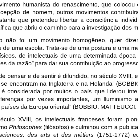
vimento humanista do renascimento, que coloco
cepção de homem, outros movimentos contribuír
tante que pretendeu libertar a consciência individu
tífica que abriu o caminho para a investigação dos m
mo não foi um movimento homogêneo, quer dizer
u de uma escola. Trata-se de uma postura e uma m
físicos, de intelectuais de uma determinada época
zes da razão” para dar sua contribuição ao progresso 
e pensar e de sentir é difundido, no século XVIII,
 se encontram na Inglaterra e na Holanda” (BOB
é considerada por muitos o país que liderou intel
ferenças por vezes importantes, um Iluminismo al
s países da Europa oriental” (BOBBIO; MATTEUCCI;
éculo XVIII, os intelectuais franceses foram pion
omo
Philosophes
(filósofos) e culminou com a publi
sciences, des arts et des métiers
(1751-1772) ed