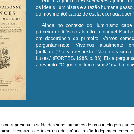
Pouco a pouco a
Enciclopédia
ajudou a di
os ideais iluministas e a razão humana passou
do movimento) capaz de esclarecer qualquer
Ainda no contexto do iluminismo cabe 
primeira do filósofo alemão Immanuel Kant e
em decorrência da primeira. Vamos começ
perguntam-nos: ‘Vivemos atualmente e
(aufklarer)?, eis a resposta: “Não, mas sim 
Luzes.” (FORTES, 1985, p. 83). Eis a pergunt
à respeito: “O que é o iluminismo?” (saiba mai
nismo representa a saída dos seres humanos de uma tutelagem que e
ntram incapazes de fazer uso da própria razão independentemente 