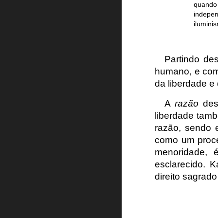
quando 
indepe
ilumini
Partindo de
humano, e como
da liberdade e
A
razão
dese
liberdade tamb
razão, sendo 
como um proce
menoridade, 
esclarecido. 
direito sagrad