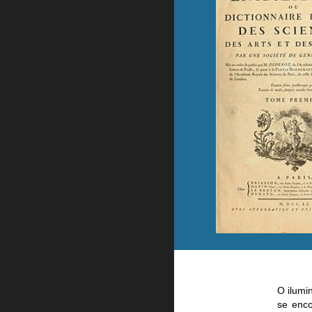
O ilumi
se enco