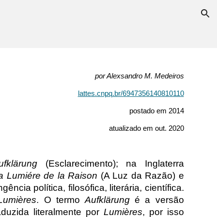
ion
por Alexsandro M. Medeiros
lattes.cnpq.br/6947356140810110
postado em 2014
atualizado em out. 2020
ufklärung
(Esclarecimento); na Inglaterra
a Lumiére de la Raison
(A Luz da Razão) e
ia política, filosófica, literária, científica.
Lumières
. O termo
Aufklärung
é a versão
aduzida literalmente por
Lumières
, por isso