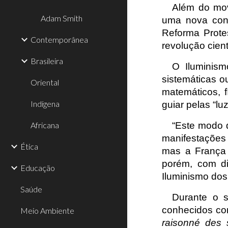
Além do mo
Adam Smith
uma nova con
Reforma Protes
Contemporânea
revolução cien
Brasileira
O Iluminis
sistemáticas o
Oriental
matemáticos, 
Indígena
guiar pelas “lu
Africana
“Este modo d
manifestações
Ética
mas a França 
porém, com di
Educação
Iluminismo do
Saúde
Durante o s
conhecidos c
Meio Ambiente
raisonné des 