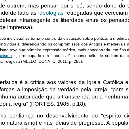
e outrem, mas pensar por si só, sendo dono do s
ando de lado as
ideologias
retrógadas que cerceiam a
efesa intransigente da liberdade entre os pensadore
de imprensa).
ade individual se torna o centro da discussão sobre política, à medida q
s individuais, diferenciando os compromissos dos antigos e medievais
nismo teve sua primeira expressão teórica, mais concentrada, em fins d
ralismo
–, preocupado em “modificar” a concepção de súditos da co
cia religiosa (MELLO; DONATO, 2011, p. 253).
erística é a crítica aos valores da Igreja Católica 
orças a imposição da verdade pela Igreja: “para 
huma autoridade que a transcenda ou a nenhuma reg
pria regra” (FORTES, 1985, p.18).
a confiança no desenvolvimento do “espírito ci
no naturalismo) e nas ideias de progresso. A popul