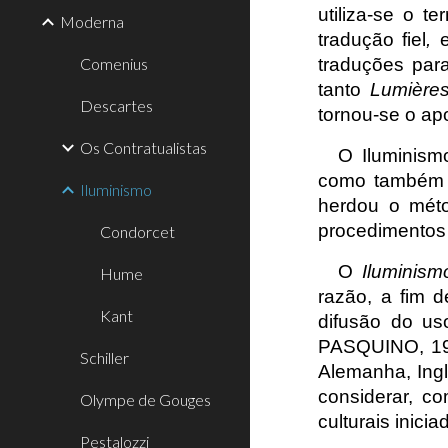
utiliza-se o t
Moderna
tradução fiel
,
Comenius
traduções para
tanto
Lumière
Descartes
tornou-se o ap
Os Contratualistas
O Iluminismo
como também d
Iluminismo
herdou o méto
procedimentos 
Condorcet
O
Iluminism
Hume
razão, a fim 
Kant
difusão do us
PASQUINO, 199
Schiller
Alemanha, Ing
considerar, c
Olympe de Gouges
culturais inici
Pestalozzi