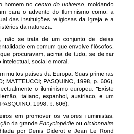
u o homem no
centro do universo
, moldando
am para o advento do Iluminismo como: a
al das instituições religiosas da Igreja e a
istérios da natureza.
, não se trata de um conjunto de ideias
entalidade em comum que envolve filósofos,
 que procuravam, acima de tudo, se deixar
intelectual, social e moral.
 em muitos países da Europa. Suas primeiras
BIO; MATTEUCCI; PASQUINO, 1998, p. 606),
ectualmente o iluminismo europeu. “Existe
emão, italiano, espanhol, austríaco, e um
 PASQUINO, 1998, p. 606).
eiros em promover os valores iluministas,
cação da grande
Encyclopédie
ou
dictionnaire
itada por Denis Diderot e Jean Le Rond