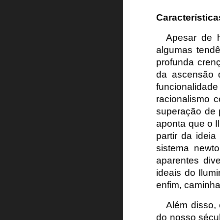
Característic
Apesar de h
algumas tendê
profunda cren
da ascensão d
funcionalidade
racionalismo c
superação de 
aponta que o I
partir da ide
sistema newt
aparentes div
ideais do Ilum
enfim, caminha
Além disso, 
do nosso sécul