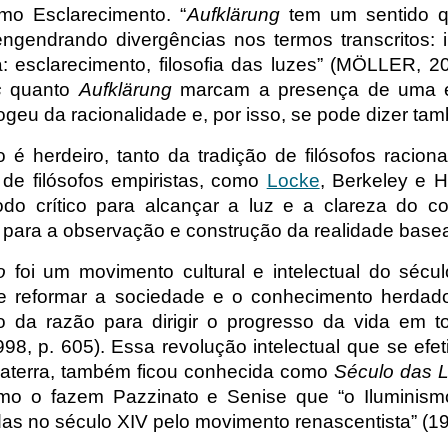
ermo Esclarecimento. “
Aufklärung
tem um sentido q
engendrando divergências nos termos transcritos: i
: esclarecimento, filosofia das luzes” (MÖLLER, 
s
quanto
Aufklärung
marcam a presença de uma é
ogeu da racionalidade e, por isso, se pode dizer tam
 é herdeiro, tanto da tradição de filósofos racion
e filósofos empiristas, como
Locke
, Berkeley e H
do crítico para alcançar a luz e a clareza do c
para a observação e construção da realidade basea
o
foi um movimento cultural e intelectual do sécu
de reformar a sociedade e o conhecimento herdad
o da razão para dirigir o progresso da vida em
8, p. 605). Essa revolução intelectual que se efe
laterra, também ficou conhecida como
Século das 
omo o fazem Pazzinato e Senise que “o Iluminism
adas no século XIV pelo movimento renascentista” (19