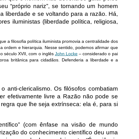
eu “próprio nariz”, se tornando um homem
 liberdade e se voltando para a razão. Há,
s iluministas (liberdade política, religiosa,
ue a filosofia política iluminista promovia a centralidade dos
 da ordem e hierarquia. Nesse sentido, podemos afirmar que
o século XVII, com o inglês
John Locke
– considerado o pai
roa britânica para cidadãos. Defenderia a liberdade e a
e o anti-clericalismo. Os filósofos combatiam
ser efetivamente livre a Razão não pode se
ra que lhe seja extrínseca: ela é, para si
entífico” (com ênfase na visão de mundo
arização do conhecimento científico deu uma