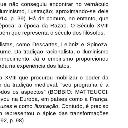
ue não conseguiu encontrar no vernáculo
luminismo, ilustração; aproximando-se dele
2014, p. 39). Há de comum, no entanto, que
poca: a época da Razão. O Século XVIII
bém que representa o século dos filósofos.
alistas, como Descartes, Leibniz e Spinoza,
ume. Da tradição racionalista, o Iluminismo
onhecimento. Já o empirismo proporcionou
da na experiência dos fatos.
lo XVIII que procurou mobilizar o poder da
o da tradição medieval: “seu programa é a
 todos os aspectos” (BOBBIO; MATTEUCCI;
tivou na Europa, em países como a França,
Luzes
e como
Ilustração
. Contudo, é preciso
o representou o ápice das transformações
92, p. 98).