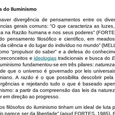
as do Iluminismo
aver divergência de pensamentos entre os divers
ncias gerais comuns: “O que caracteriza as luzes,
ça na Razão humana e nos seus poderes” (FORTES,
o pensamento filosófico e científico, em mead
 da ciência e do lugar do indivíduo no mundo” (M
omo “propulsor do saber” e a defesa do conhecime
preconceitos e
ideologias
tradicionais e busca do
E
luminismo fundamentou-se em três pilares:
natureza
ia de que o universo é governado por leis univers
oniano. A
razão
é o que possibilita descobrir pel
ergências e rejeitando tudo o que é baseado ape
inismo: a partir da compreensão das leis da naturez
r em direção ao progresso.
os filósofos do iluminismo tinham um ideal de luta p
o parece ser da liberdade” (
apud
FORTES, 1985). E