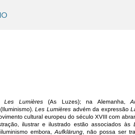
ip to main content
Skip to navigat
MO
a,
Les Lumières
(As Luzes); na Alemanha,
A
(Iluminismo).
Les Lumières
advém da expressão
L
vimento cultural europeu do século XVIII com abrangênc
tração, ilustrar e ilustrado estão associados às
 iluminismo embora,
Aufklärung
, não possa ser tr