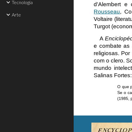
Tecnologia
d'Alembert e 
Rousseau
, Co
Arte
Voltaire (litera
Turgot (economi
A
Enciclopé
e combate as s
religiosas. Por
com o clero. S
mundo intelec
Salinas Fortes:
O que p
Se o ca
(1985, p