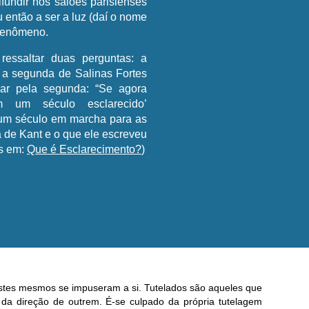
fundir nos salões parisienses
 então a ser a luz (daí o nome
 fenômeno.
ressaltar duas perguntas: a
 a segunda de Salinas Fortes
ar pela segunda: “Se agora
m um século esclarecido’
a um século em marcha para as
a de Kant e o que ele escreveu
s em:
Que é Esclarecimento?
)
stes mesmos se impuseram a si. Tutelados são aqueles que
da direção de outrem. É-se culpado da própria tutelagem