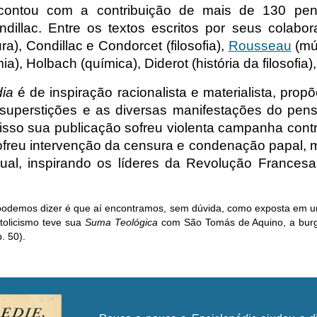
contou com a contribuição de mais de 130 pens
ndillac. Entre os textos escritos por seus colab
tura), Condillac e Condorcet (filosofia),
Rousseau
(mús
a), Holbach (química), Diderot (história da filosofia
dia
é de inspiração racionalista e materialista, pro
uperstições e as diversas manifestações do pensa
 isso sua publicação sofreu violenta campanha contr
ofreu intervenção da censura e condenação papal, 
tual, inspirando os líderes da Revolução Frances
odemos dizer é que aí encontramos, sem dúvida, como exposta em uma v
tolicismo teve sua
Suma Teológica
com São Tomás de Aquino, a burg
. 50).