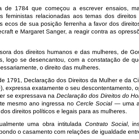
ta de 1784 que começou a escrever ensaios, man
s feministas relacionadas aos temas dos direitos 
 ecos de sua posição ferrenha a favor dos direito
ecraft e Margaret Sanger, a reagir contra as opre
ora dos direitos humanos e das mulheres, de Go
, logo se desencantou, com a constatação de que
cessariamente, o direito das mulheres.
de 1791, Declaração dos Direitos da Mulher e da C
e
), expressa exatamente o seu descontentamento, o
er se expressava na
Declaração dos Direitos do 
ste mesmo ano ingressa no
Cercle Social
— uma ass
dos direitos políticos e legais para as mulheres.
ualmente uma obra intitulada
Contrato Social
, i
ondo o casamento com relações de igualdade entre