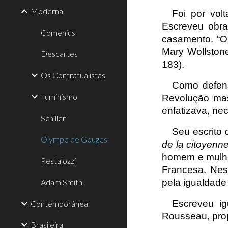
Moderna
Foi por vol
Escreveu obra
Comenius
casamento. “Os
Mary Wollston
Descartes
183).
Os Contratualistas
Como defens
Iluminismo
Revolução mas
enfatizava, ne
Schiller
Seu escrito 
Olympe de Gouges
de la citoyenn
homem e mulh
Pestalozzi
Francesa. Ne
Adam Smith
pela igualdade 
Escreveu ig
Contemporânea
Rousseau, prop
Brasileira