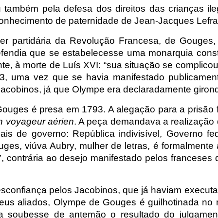
 também pela defesa dos direitos das crianças ile
conhecimento de paternidade de Jean-Jacques Lefranc
er partidária da Revolução Francesa, de Gouges
fendia que se estabelecesse uma monarquia consti
nte, à morte de Luís XVI: “sua situação se complico
93, uma vez que se havia manifestado publicamen
acobinos, já que Olympe era declaradamente girondi
ouges é presa em 1793. A alegação para a prisão 
un voyageur aérien
. A peça demandava a realização 
ais de governo: República indivisível, Governo fed
es, viúva Aubry, mulher de letras, é formalmente a
’, contrária ao desejo manifestado pelos franceses 
esconfiança pelos Jacobinos, que já haviam execu
seus aliados, Olympe de Gouges é guilhotinada n
a soubesse de antemão o resultado do julgamento