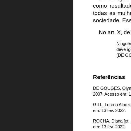
como resultad
todas as mulhe
sociedade. Ess
No art. X, d
Ninguém
deve ig
(DE GO
Referências
DE GOUGES, Oly
2007. Acesso em: 1
GILL, Lorena Almei
em: 13 fev. 2022.
ROCHA, Diana [et. a
em: 13 fev. 2022.