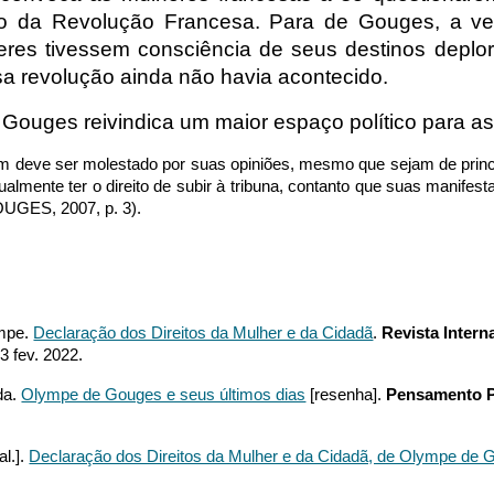
o da Revolução Francesa. Para de Gouges, a ver
res tivessem consciência de seus destinos deplor
a revolução ainda não havia acontecido.
e Gouges reivindica um maior espaço político para as
 deve ser molestado por suas opiniões, mesmo que sejam de princípi
ualmente ter o direito de subir à tribuna, contanto que suas manifes
UGES, 2007, p. 3).
mpe.
Declaração dos Direitos da Mulher e da Cidadã
.
Revista Interna
3 fev. 2022.
da.
Olympe de Gouges e seus últimos dias
[resenha].
Pensamento P
l.].
Declaração dos Direitos da Mulher e da Cidadã, de Olympe de