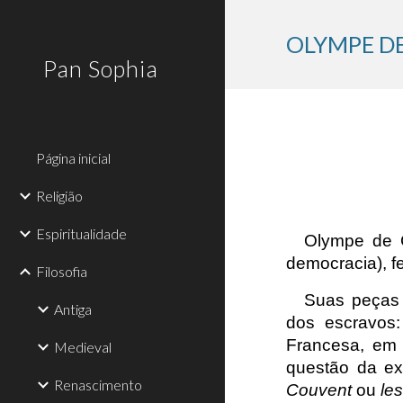
Sk
OLYMPE D
Pan Sophia
Página inicial
Religião
Espiritualidade
Olympe de 
democracia), f
Filosofia
Suas peças 
Antiga
dos escravos
Francesa, em 
Medieval
questão da ex
Renascimento
Couvent
ou
le