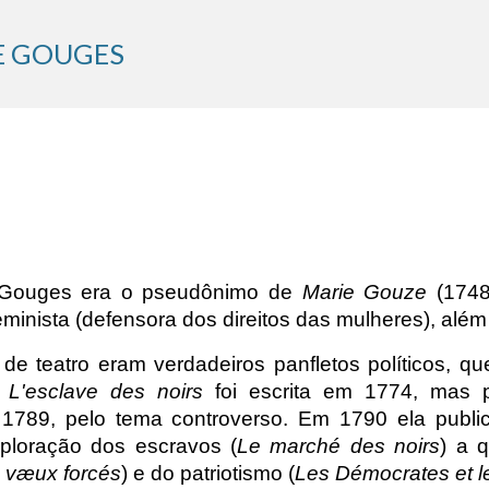
ip to main content
Skip to navigat
E GOUGES
Gouges era o pseudônimo de
Marie Gouze
(1748-
eminista (defensora dos direitos das mulheres), além
de teatro eram verdadeiros panfletos políticos, q
:
L'esclave des noirs
foi escrita em 1774, mas p
1789, pelo tema controverso. Em 1790 ela publi
ploração dos escravos (
Le marché des noirs
) a 
s væux forcés
) e do patriotismo (
Les Démocrates et le