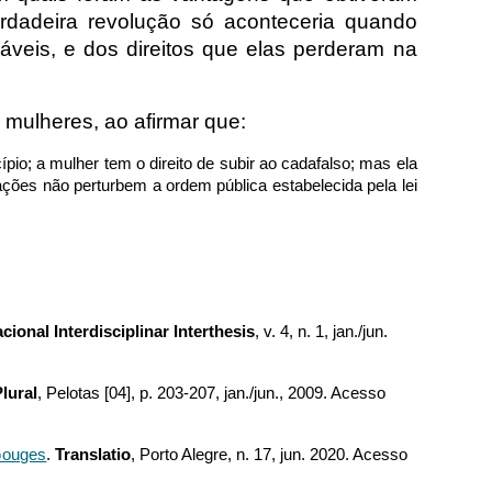
dadeira revolução só aconteceria quando
áveis, e dos direitos que elas perderam na
 mulheres, ao afirmar que:
o; a mulher tem o direito de subir ao cadafalso; mas ela
tações não perturbem a ordem pública estabelecida pela lei
cional Interdisciplinar Interthesis
, v. 4, n. 1, jan./jun.
lural
, Pelotas [04], p. 203-207, jan./jun., 2009. Acesso
 Gouges
.
Translatio
, Porto Alegre, n. 17, jun. 2020. Acesso