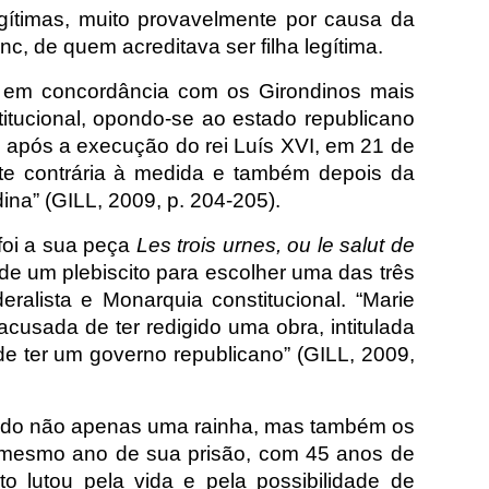
gítimas, muito provavelmente por causa da
, de quem acreditava ser filha legítima.
, em concordância com os Girondinos mais
tucional, opondo-se ao estado republicano
u após a execução do rei Luís XVI, em 21 de
te contrária à medida e também depois da
na” (GILL, 2009, p. 204-205).
foi a sua peça
Les trois urnes, ou le salut de
de um plebiscito para escolher uma das três
eralista e Monarquia constitucional. “Marie
cusada de ter redigido uma obra, intitulada
de ter um governo republicano” (GILL, 2009,
tado não apenas uma rainha, mas também os
o mesmo ano de sua prisão, com 45 anos de
 lutou pela vida e pela possibilidade de