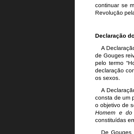
continuar se 
Revolução pela
Declaração do
A Declaração
de Gouges rei
pelo termo “H
declaração con
os sexos.
A Declaraçã
consta de um p
o objetivo de 
Homem e do 
constituídas e
De Gouges c