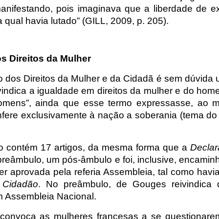
manifestando, pois imaginava que a liberdade de e
 qual havia lutado” (GILL, 2009, p. 205).
s Direitos da Mulher
 dos Direitos da Mulher e da Cidadã é sem dúvida u
vindica a igualdade em direitos da mulher e do ho
omens”, ainda que esse termo expressasse, ao m
fere exclusivamente à nação a soberania (tema do C
o contém 17 artigos, da mesma forma que a
Declar
reâmbulo, um pós-âmbulo e foi, inclusive, encami
ser aprovada pela referia Assembleia, tal como hav
Cidadão
. No preâmbulo, de Gouges reivindica 
m Assembleia Nacional.
onvoca as mulheres francesas a se questionarem