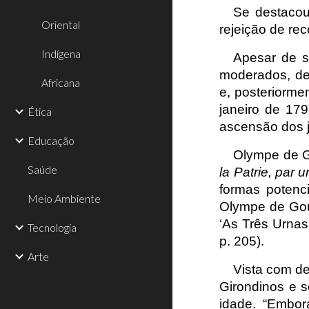
Se destacou
Oriental
rejeição de re
Indígena
Apesar de s
moderados, de
Africana
e, posteriorme
janeiro de 17
Ética
ascensão dos j
Educação
Olympe de G
Saúde
la Patrie, par 
formas potenci
Meio Ambiente
Olympe de Goug
‘As Três Urnas
Tecnologia
p. 205).
Arte
Vista com d
Girondinos e 
idade. “Embor