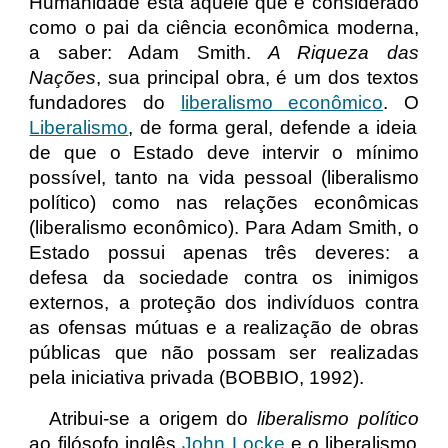
Humanidade está aquele que é considerado
como o pai da ciência econômica moderna,
a saber: Adam Smith.
A Riqueza das
Nações
, sua principal obra, é um dos textos
fundadores do
liberalismo econômico
. O
Liberalismo
, de forma geral, defende a ideia
de que o Estado deve intervir o mínimo
possível, tanto na vida pessoal (liberalismo
político) como nas relações econômicas
(liberalismo econômico). Para Adam Smith, o
Estado possui apenas três deveres: a
defesa da sociedade contra os inimigos
externos, a proteção dos indivíduos contra
as ofensas mútuas e a realização de obras
públicas que não possam ser realizadas
pela iniciativa privada (BOBBIO, 1992).
Atribui-se a origem do
liberalismo político
ao filósofo inglês
John Locke
e o liberalismo