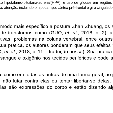
xo hipotálamo-pituitária-adrenal(HPA), e uso de glicose em regiõe
, atenção, incluindo o hipocampo, córtex pré-frontal e giro cingulad
 modo mais específico a postura Zhan Zhuang, os a
 de transtornos como (GUO,
et. al.
, 2018, p. 2): 
tivas, problemas na coluna vertebral, entre outr
sua prática, os autores ponderam que seus efeitos “s
O,
et. al.
, 2018, p. 11 – tradução nossa). Sua prática
sangue e oxigênio nos tecidos periféricos e pode a
a, como em todas as outras de uma forma geral, ao 
e não lutar contra elas ou tentar libertar-se delas
 elas são expressões do corpo e estão dizendo 
.