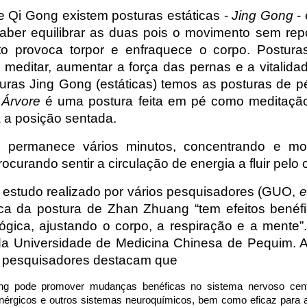
de
Qi Gong
existem posturas estáticas -
Jing Gong
- 
saber equilibrar as duas pois o movimento sem re
 provoca torpor e enfraquece o corpo. Posturas 
meditar, aumentar a força das pernas e a vitalid
uras Jing Gong (estáticas) temos as posturas de p
Árvore
é uma postura feita em pé como meditaçã
 a posição sentada.
e permanece vários minutos, concentrando e mobi
procurando sentir a circulação de energia a fluir pelo 
estudo realizado por vários pesquisadores (GUO,
e
ca da postura de Zhan Zhuang “tem efeitos benéfi
gica, ajustando o corpo, a respiração e a mente”
s da Universidade de Medicina Chinesa de Pequim.
os pesquisadores destacam que
ng pode promover mudanças benéficas no sistema nervoso central
nérgicos e outros sistemas neuroquímicos, bem como eficaz para 