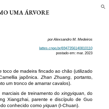
ion
OMO UMA ÁRVORE
por Alexsandro M. Medeiros
lattes.cnpq.br/6947356140810110
postado em: mar. 2023
 toco de madeira fincado ao chão (utilizado
Camellia japônica.
Zhan Zhuang
, portanto,
anto um tronco de amarrar cavalos).
 marciais de treinamento do
xingyiquan
, do
g Xiangzhai, parente e discípulo de Guo
étodo conhecido como
yiquan
(I-Chuan).