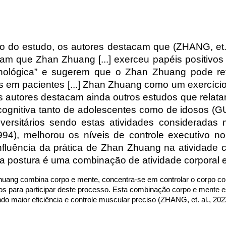
 do estudo, os autores destacam que (ZHANG, et. a
atam que Zhan Zhuang [...] exerceu papéis positiv
nológica” e sugerem que o Zhan Zhuang pode re
s em pacientes [...] Zhan Zhuang como um exercíci
Os autores destacam ainda outros estudos que rel
ognitiva tanto de adolescentes como de idosos (GU
iversitários sendo estas atividades considerada
94), melhorou os níveis de controle executivo n
influência da prática de Zhan Zhuang na atividade 
 a postura é uma combinação de atividade corporal 
uang combina corpo e mente, concentra-se em controlar o corpo co
 para participar deste processo. Esta combinação corpo e mente es
ndo maior eficiência e controle muscular preciso (ZHANG, et. al., 202