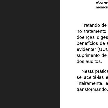
e/ou ei
memória
Tratando de
no tratamento
doenças diges
benefícios de 
evidente” (GU
suprimento de 
dos audltos.
Nesta prátic
se aceitá-las 
inteiramente,
transformando