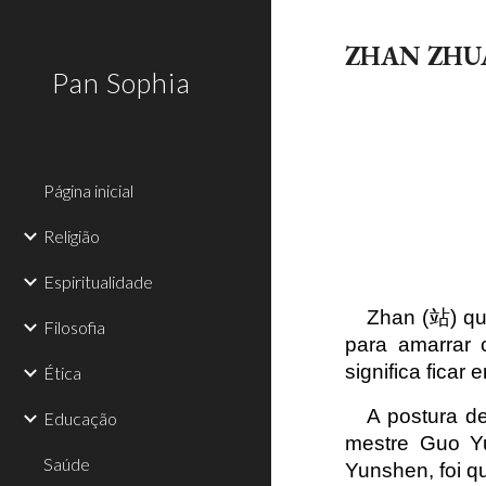
Sk
ZHAN ZHU
Pan Sophia
Página inicial
Religião
Espiritualidade
Zhan (站) que
Filosofia
para amarrar 
significa ficar
Ética
A postura d
Educação
mestre Guo Yu
Saúde
Yunshen, foi 