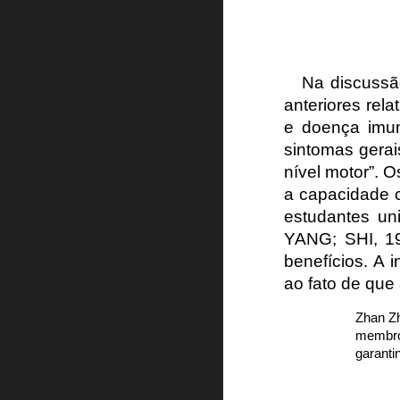
Na discussão
anteriores rel
e doença imu
sintomas gerai
nível motor”. 
a capacidade c
estudantes un
YANG; SHI, 19
benefícios. A 
ao fato de que
Zhan Zh
membros
garanti