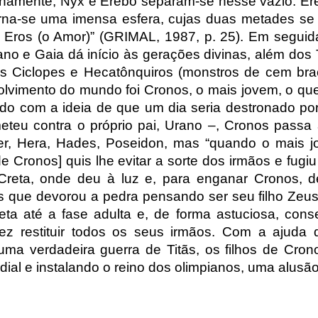
inamente, Nyx e Érebo separam-se nesse vazio. Ére
orna-se uma imensa esfera, cujas duas metades s
 Eros (o Amor)” (GRIMAL, 1987, p. 25). Em seguid
ano e Gaia dá início às gerações divinas, além dos 
s Ciclopes e Hecatônquiros (monstros de cem braç
olvimento do mundo foi Cronos, o mais jovem, o qu
ado com a ideia de que um dia seria destronado po
teu contra o próprio pai, Urano –, Cronos passa a
er, Hera, Hades, Poseidon, mas “quando o mais jo
e Cronos] quis lhe evitar a sorte dos irmãos e fugi
Creta, onde deu à luz e, para enganar Cronos, d
os que devorou a pedra pensando ser seu filho Zeu
eta até a fase adulta e, de forma astuciosa, co
ez restituir todos os seus irmãos. Com a ajuda
uma verdadeira guerra de Titãs, os filhos de Cro
dial e instalando o reino dos olimpianos, uma alus