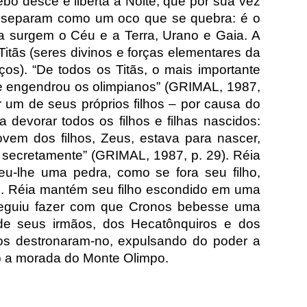
bo desce e liberta a Noite, que por sua vez
e separam como um oco que se quebra: é o
a surgem o Céu e a Terra, Urano e Gaia. A
Titãs (seres divinos e forças elementares da
os). “De todos os Titãs, o mais importante
e engendrou os olimpianos” (GRIMAL, 1987,
r um de seus próprios filhos – por causa do
 devorar todos os filhos e filhas nascidos:
vem dos filhos, Zeus, estava para nascer,
u secretamente” (GRIMAL, 1987, p. 29). Réia
eu-lhe uma pedra, como se fora seu filho,
s. Réia mantém seu filho escondido em uma
nseguiu fazer com que Cronos bebesse uma
 de seus irmãos, dos Hecatônquiros e dos
nos destronaram-no, expulsando do poder a
ão a morada do Monte Olimpo.