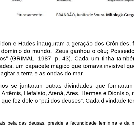
don e Hades inauguram a geração dos Crônides, fil
o domínio do mundo. “Zeus ganhou o céu; Posseido
tos” (GRIMAL, 1987, p. 43). Cada um tinha tamb
Hades, um capacete mágico que tornava invisível q
 agitar a terra e as ondas do mar.
nos se juntaram outras divindades que formaram
, Artêmis, Hefaísto, Atená, Ares, Hermes e Dionísio
o que fez dele o “pai dos deuses”. Cada divindade te
mais bela das deusas, preside a fecundidade feminina e d