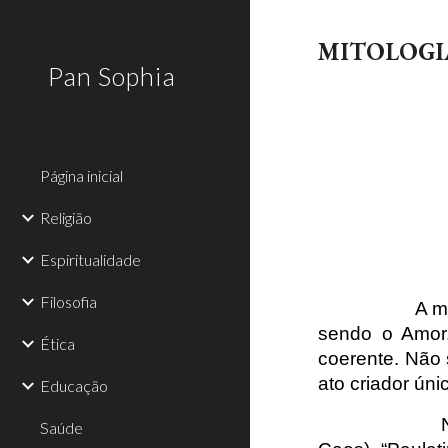
Sk
MITOLOGI
Pan Sophia
Página inicial
Religião
Espiritualidade
Filosofia
A m
sendo o Amor.
Ética
coerente. Nã
ato criador úni
Educação
Saúde