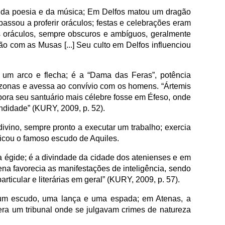
, da poesia e da música; Em Delfos matou um dragão
assou a proferir oráculos; festas e celebrações eram
s oráculos, sempre obscuros e ambíguos, geralmente
o com as Musas [...] Seu culto em Delfos influenciou
 um arco e flecha; é a “Dama das Feras”, potência
mazonas e avessa ao convívio com os homens. “Ártemis
bora seu santuário mais célebre fosse em Éfeso, onde
ndidade” (KURY, 2009, p. 52).
divino, sempre pronto a executar um trabalho; exercia
ricou o famoso escudo de Aquiles.
a égide; é a divindade da cidade dos atenienses e em
ena favorecia as manifestações de inteligência, sendo
rticular e literárias em geral” (KURY, 2009, p. 57).
 um escudo, uma lança e uma espada; em Atenas, a
era um tribunal onde se julgavam crimes de natureza