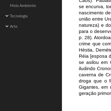
Caos). “Paulat
Meio Ambiente
se encurva, t
nascimento de
Tecnologia
união entre Ur
natureza) e do
Arte
para o desenv
p. 28). Atordo
crime que come
Héstia, Demét
Réia [esposa d
se asilou em 
iludindo Cron
caverna de Cr
droga que o f
Gigantes, em 
geração primor