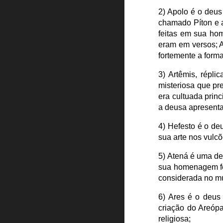
2) Apolo é o deu
chamado Píton e a
feitas em sua ho
eram em versos; A
fortemente a forma
3) Artêmis, répl
misteriosa que pr
era cultuada prin
a deusa apresenta
4) Hefesto é o deu
sua arte nos vulc
5) Atená é uma de
sua homenagem foi
considerada no mun
6) Ares é o deus
criação do Areópa
religiosa;