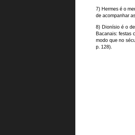
7) Hermes é o men
de acompanhar as
8) Dionísio é o de
Bacanais: festas 
modo que no sécul
p. 128).