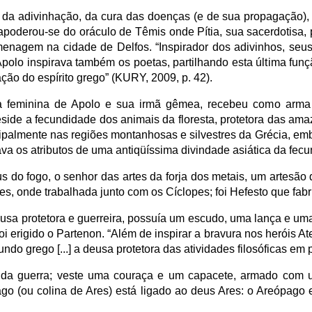
s da adivinhação, da cura das doenças (e de sua propagação)
poderou-se do oráculo de Têmis onde Pítia, sua sacerdotisa, p
menagem na cidade de Delfos. “Inspirador dos adivinhos, seu
polo inspirava também os poetas, partilhando esta última funçã
ção do espírito grego” (KURY, 2009, p. 42).
ica feminina de Apolo e sua irmã gêmea, recebeu como arma
eside a fecundidade dos animais da floresta, protetora das a
cipalmente nas regiões montanhosas e silvestres da Grécia, em
va os atributos de uma antiqüíssima divindade asiática da fecu
s do fogo, o senhor das artes da forja dos metais, um artesão 
ões, onde trabalhada junto com os Cíclopes; foi Hefesto que fab
usa protetora e guerreira, possuía um escudo, uma lança e um
 erigido o Partenon. “Além de inspirar a bravura nos heróis At
do grego [...] a deusa protetora das atividades filosóficas em pa
 da guerra; veste uma couraça e um capacete, armado com
go (ou colina de Ares) está ligado ao deus Ares: o Areópago 