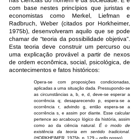
nas ciências do homem e da sociedade. E é
com base nestes princípios que juristas e
economistas como Merkel, Liefman e
Radbruch, Weber (citados por Horkheimer,
1975b), desenvolveram aquilo que se pode
chamar de “teoria da possibilidade objetiva”.
Esta teoria deve construir um percurso ou
uma explicação provável a partir de nexos
de ordem econômica, social, psicológica, de
acontecimentos e fatos históricos:
Opera-se com proposições condicionadas,
aplicadas a uma situação dada. Pressupondo-se
as circunstâncias a, b, e, d, deve-se esperar a
ocorrência q; desaparecendo p, espera-se a
ocorrência r, advindo g, então espera-se a
ocorrência s, e assim por diante. Esse calcular
pertence ao arcabouço lógico da história, assim
como ao da ciência natural.
É o modo de
existência da teoria em sentido tradicional
.
(HORKHEIMER, 1975b, p. 129 – grifo nosso).